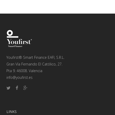
Youfirst® Smart Finance EAFI, S.R.L.
Gran Vía Fernando El Católico, 27.
Pta 9. 46008. Valencia
info@youfirst.es
LINKS