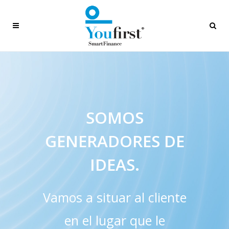
SOMOS
GENERADORES DE
IDEAS.
Vamos a situar al cliente
en el lugar que le