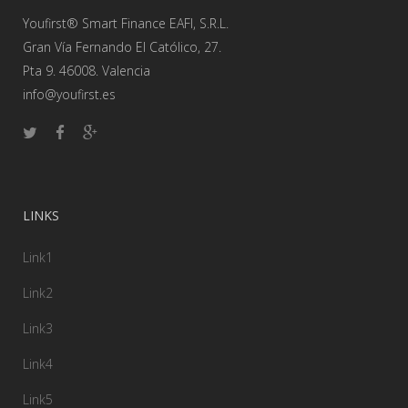
Youfirst® Smart Finance EAFI, S.R.L.
Gran Vía Fernando El Católico, 27.
Pta 9. 46008. Valencia
info@youfirst.es
LINKS
Link1
Link2
Link3
Link4
Link5